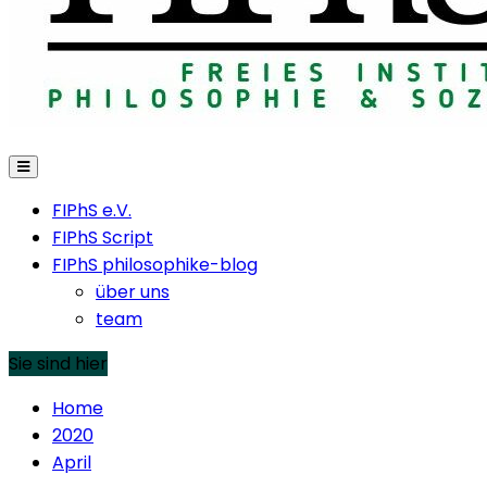
FIPhS e.V.
FIPhS Script
FIPhS philosophike-blog
über uns
team
Sie sind hier
Home
2020
April