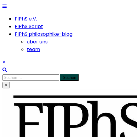
Skip
to
FIPhS e.V.
content
FIPhS Script
FIPhS philosophike-blog
über uns
team
×
Suchen
nach:
×