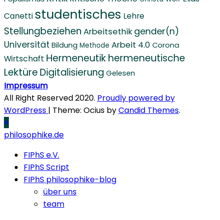
studentisches
Canetti
Lehre
Stellungbeziehen
gender(n)
Arbeitsethik
Universität
Arbeit 4.0
Bildung
Corona
Methode
Hermeneutik
hermeneutische
Wirtschaft
Lektüre
Digitalisierung
Gelesen
Impressum
All Right Reserved 2020.
Proudly powered by
WordPress
|
Theme: Ocius by
Candid Themes
.
philosophike.de
FIPhS e.V.
FIPhS Script
FIPhS philosophike-blog
über uns
team