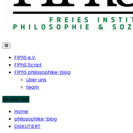
FIPhS e.V.
FIPhS Script
FIPhS philosophike-blog
über uns
team
Sie sind hier
Home
philosophike-blog
DISKUTIERT