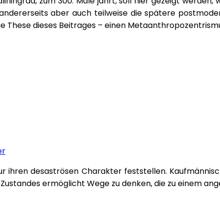
iningrad, zum 300. Male jährt, soll hier gezeigt werden
 andererseits aber auch teilweise die spätere postmoder
 These dieses Beitrages – einen Metaanthropozentrismus
er
nur ihren desaströsen Charakter feststellen. Kaufmänn
-Zustandes ermöglicht Wege zu denken, die zu einem ang