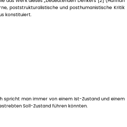
, wie das Werk dieses „bedeutenden Denkers“[2] (Hannah
ne, poststrukturalistische und posthumanistische Kritik
 konstituiert.
isch spricht man immer von einem Ist-Zustand und einem
estrebten Soll-Zustand führen könnten.