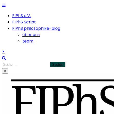
Skip
to
FIPhS e.V.
content
FIPhS Script
FIPhS philosophike-blog
über uns
team
×
Suchen
nach:
×