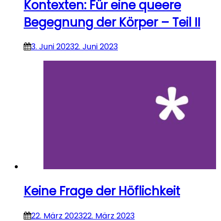
Kontexten: Für eine queere
Begegnung der Körper – Teil II
3. Juni 2023
2. Juni 2023
Keine Frage der Höflichkeit
22. März 2023
22. März 2023