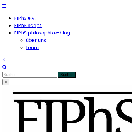
Skip
to
FIPhS e.V.
content
FIPhS Script
FIPhS philosophike-blog
über uns
team
×
Suchen
nach:
×