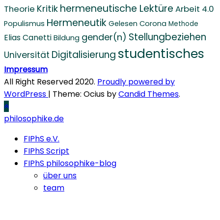
hermeneutische Lektüre
Kritik
Theorie
Arbeit 4.0
Hermeneutik
Populismus
Gelesen
Corona
Methode
Stellungbeziehen
gender(n)
Elias Canetti
Bildung
studentisches
Digitalisierung
Universität
Impressum
All Right Reserved 2020.
Proudly powered by
WordPress
|
Theme: Ocius by
Candid Themes
.
philosophike.de
FIPhS e.V.
FIPhS Script
FIPhS philosophike-blog
über uns
team