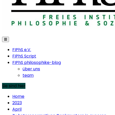
FIPhS e.V.
FIPhS Script
FIPhS philosophike-blog
über uns
team
Sie sind hier
Home
2023
April