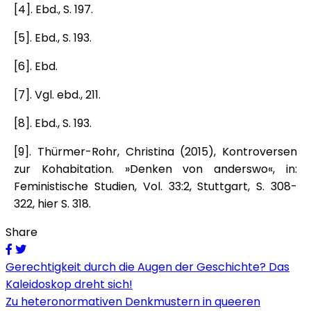
[4]. Ebd., S. 197.
[5]. Ebd., S. 193.
[6]. Ebd.
[7]. Vgl. ebd., 211.
[8]. Ebd., S. 193.
[9]. Thürmer-Rohr, Christina (2015), Kontroversen
zur Kohabitation. »Denken von anderswo«, in:
Feministische Studien, Vol. 33:2, Stuttgart, S. 308-
322, hier S. 318.
Share
Beitragsnavigation
Gerechtigkeit durch die Augen der Geschichte? Das
Kaleidoskop dreht sich!
Zu heteronormativen Denkmustern in queeren