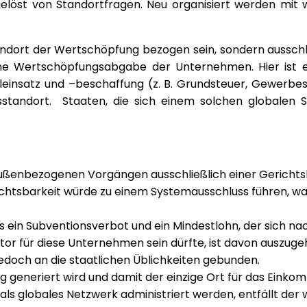
gelöst von Standortfragen. Neu organisiert werden mit
dort der Wertschöpfung bezogen sein, sondern ausschli
ne Wertschöpfungsabgabe der Unternehmen. Hier ist e
eleinsatz und –beschaffung (z. B. Grundsteuer, Gewerbe
andort. Staaten, die sich einem solchen globalen Sy
ußenbezogenen Vorgängen ausschließlich einer Gerichtsba
ichtsbarkeit würde zu einem Systemausschluss führen, w
 ein Subventionsverbot und ein Mindestlohn, der sich nac
tor für diese Unternehmen sein dürfte, ist davon auszuge
edoch an die staatlichen Üblichkeiten gebunden.
ung generiert wird und damit der einzige Ort für das Ei
ls globales Netzwerk administriert werden, entfällt der