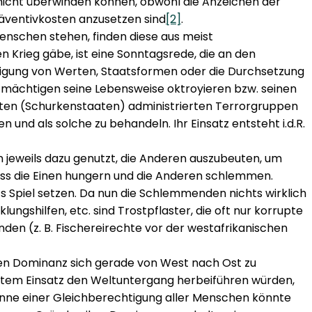
n nicht überwinden können, obwohl die Anzeichen der
äventivkosten anzusetzen sind
[2]
.
Menschen stehen, finden diese aus meist
 Krieg gäbe, ist eine Sonntagsrede, die an den
idigung von Werten, Staatsformen oder die Durchsetzung
 mächtigen seine Lebensweise oktroyieren bzw. seinen
aten (Schurkenstaaten) administrierten Terrorgruppen
n und als solche zu behandeln. Ihr Einsatz entsteht i.d.R.
jeweils dazu genutzt, die Anderen auszubeuten, um
ass die Einen hungern und die Anderen schlemmen.
fs Spiel setzen. Da nun die Schlemmenden nichts wirklich
gshilfen, etc. sind Trostpflaster, die oft nur korrupte
den (z. B. Fischereirechte vor der westafrikanischen
ren Dominanz sich gerade von West nach Ost zu
entem Einsatz den Weltuntergang herbeiführen würden,
Sinne einer Gleichberechtigung aller Menschen könnte