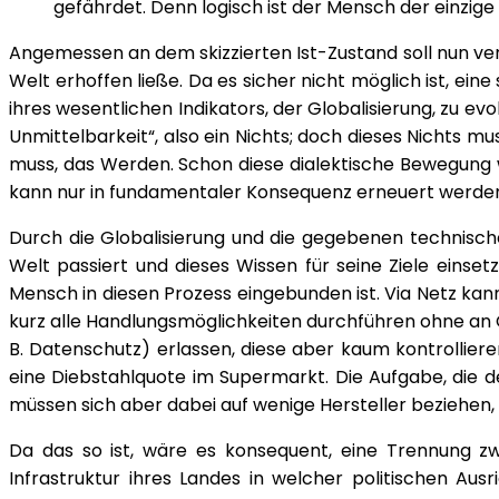
gefährdet. Denn logisch ist der Mensch der einzige
Angemessen an dem skizzierten Ist-Zustand soll nun ver
Welt erhoffen ließe. Da es sicher nicht möglich ist, ei
ihres wesentlichen Indikators, der Globalisierung, zu e
Unmittelbarkeit“, also ein Nichts; doch dieses Nichts mu
muss, das Werden. Schon diese dialektische Bewegung 
kann nur in fundamentaler Konsequenz erneuert werde
Durch die Globalisierung und die gegebenen technisch
Welt passiert und dieses Wissen für seine Ziele einse
Mensch in diesen Prozess eingebunden ist. Via Netz kan
kurz alle Handlungsmöglichkeiten durchführen ohne an O
B. Datenschutz) erlassen, diese aber kaum kontrolliere
eine Diebstahlquote im Supermarkt. Die Aufgabe, die den
müssen sich aber dabei auf wenige Hersteller beziehen, 
Da das so ist, wäre es konsequent, eine Trennung z
Infrastruktur ihres Landes in welcher politischen Au