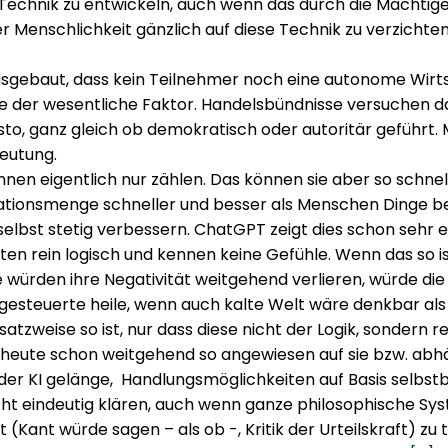
Technik zu entwickeln, auch wenn das durch die Mächtig
er Menschlichkeit gänzlich auf diese Technik zu verzichte
ausgebaut, dass kein Teilnehmer noch eine autonome Wirt
e der wesentliche Faktor. Handelsbündnisse versuchen da
to, ganz gleich ob demokratisch oder autoritär geführt
eutung.
nnen eigentlich nur zählen. Das können sie aber so schnel
tionsmenge schneller und besser als Menschen Dinge bes
selbst stetig verbessern. ChatGPT zeigt dies schon sehr
iten rein logisch und kennen keine Gefühle. Wenn das so i
würden ihre Negativität weitgehend verlieren, würde die K
gesteuerte heile, wenn auch kalte Welt wäre denkbar als e
tzweise so ist, nur dass diese nicht der Logik, sondern re
eute schon weitgehend so angewiesen auf sie bzw. abhäng
 KI gelänge, Handlungsmöglichkeiten auf Basis selbstbe
ht eindeutig klären, auch wenn ganze philosophische Sys
Kant würde sagen – als ob -, Kritik der Urteilskraft) zu