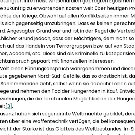
 Beteiligten ihre meist wirtschaftlich geprägten Egoisme
e zukünftig zu erwartenden Kosten weit über heutigen Pr
ichte der Kriege. Obwohl auf allen Konfliktseiten immer 
s sich gegenseitig umzubringen. Dass es keinen gerechten
rd. Angesagter Grund war und ist in der Regel die Verte
hlicher Grund jedoch, dass der Mächtigere, dem nicht so
auch auf das Handeln von Terrorgruppen bzw. auf von Sta
, Academi, etc. Diese sind als Kriminelle zu kategorisiere
chtanspruch gepaart mit finanziellen Interessen.
r Welt einen Führungsanspruch wahrgenommen und diesen 
ute gegebenen Nord-Süd-Gefälle, das so drastisch ist, d
n Schlemmenden zieht, selbst wenn sie dabei ihr Leben au
ge und nehmen den Tod der Hungernden in Kauf. Entwicklun
ehungen, die die territorialen Möglichkeiten der Hungern
eit
[3]
.
Präsenz haben sich sogenannte Weltmächte gebildet, de
itten über eine Waffentechnik verfügen, die bei konsequ
icht der Stärke ist das Glatteis des Weltbestandes. Im 