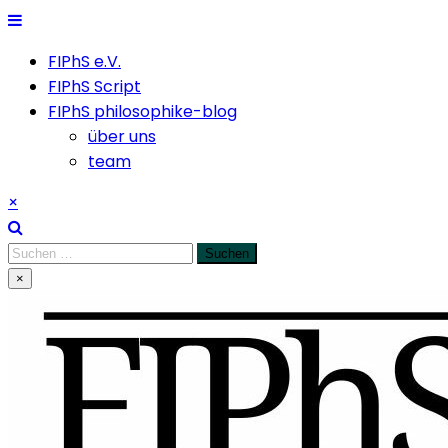
Skip
to
FIPhS e.V.
content
FIPhS Script
FIPhS philosophike-blog
über uns
team
×
Suchen
nach:
×