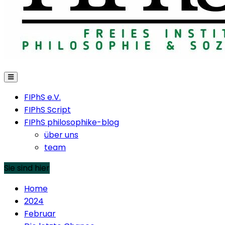
FIPhS e.V.
FIPhS Script
FIPhS philosophike-blog
über uns
team
Sie sind hier
Home
2024
Februar