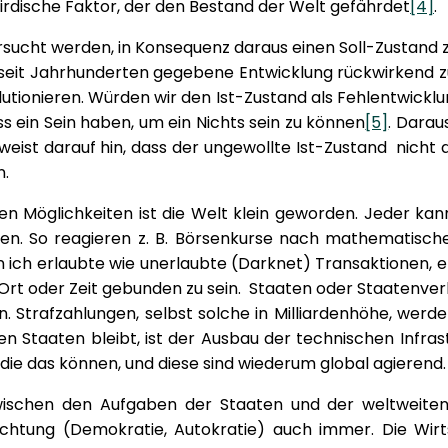
 irdische Faktor, der den Bestand der Welt gefährdet
[4]
.
sucht werden, in Konsequenz daraus einen Soll-Zustand z
ne seit Jahrhunderten gegebene Entwicklung rückwirkend zu
volutionieren. Würden wir den Ist-Zustand als Fehlentwic
ss ein Sein haben, um ein Nichts sein zu können
[5]
. Darau
weist darauf hin, dass der ungewollte Ist-Zustand nich
n.
en Möglichkeiten ist die Welt klein geworden. Jeder ka
tzen. So reagieren z. B. Börsenkurse nach mathematisc
n ich erlaubte wie unerlaubte (Darknet) Transaktionen, e
rt oder Zeit gebunden zu sein. Staaten oder Staatenver
n. Strafzahlungen, selbst solche in Milliardenhöhe, wer
 Staaten bleibt, ist der Ausbau der technischen Infrastru
die das können, und diese sind wiederum global agierend.
wischen den Aufgaben der Staaten und der weltweiten
srichtung (Demokratie, Autokratie) auch immer. Die Wi