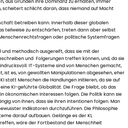
en, aus Gründen ihre Dominanz zu erhalten, immer
n, scheitert schlicht daran, dass niemand auf Macht
schaft betreiben kann. Innerhalb dieser globalen
s teilweise zu entschärfen, treten dann aber selbst
. Menschenrechtsfragen oder politische Systemfragen
l und methodisch ausgereift, dass sie mit der
chreiben und Folgerungen treffen können, und, da sie
 eindrucksvoll. IT-Systeme sind von Menschen gemacht,
st, ist es, von gewollten Manipulationen abgesehen, eher
I statt Menschen die Handlungen initiieren, da sie auf
ine KI-geführte Globalität. Die Frage bleibt, ob das
in ökonomischen Interessen folgen. Die Politik kann sie
ig von ihnen, dass sie ihren Intentionen folgen. Man
wusster Indikatoren durchzuführen. Die Philosophie
teme darauf aufbauen. Gelänge es der KI,
 treffen, wäre der Fortbestand der Menschheit