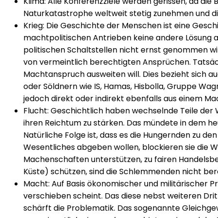
Klima: Alle Konferenzziele werden gerissen, da die
Naturkatastrophe weltweit stetig zunehmen und di
Krieg: Die Geschichte der Menschen ist eine Gesch
machtpolitischen Antrieben keine andere Lösung al
politischen Schaltstellen nicht ernst genommen wi
von vermeintlich berechtigten Ansprüchen. Tatsäc
Machtanspruch ausweiten will. Dies bezieht sich 
oder Söldnern wie IS, Hamas, Hisbolla, Gruppe Wagner
jedoch direkt oder indirekt ebenfalls aus einem Ma
Flucht: Geschichtlich haben wechselnde Teile de
ihren Reichtum zu stärken. Das mündete in dem he
Natürliche Folge ist, dass es die Hungernden zu de
Wesentliches abgeben wollen, blockieren sie die We
Machenschaften unterstützen, zu fairen Handelsbezi
Küste) schützen, sind die Schlemmenden nicht ber
Macht: Auf Basis ökonomischer und militärischer 
verschieben scheint. Das diese nebst weiteren Dr
schärft die Problematik. Das sogenannte Gleichgew