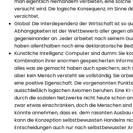
man eigentlich niemandem verbieten, eine solche 
versucht wird. Die logische Konsequenz, im Sinne d
verzichtet.
Global: Die Interdependenz der Wirtschaft ist so 
Abhängigkeiten ist der Wettbewerb aller gegen all
gegeneinander an. Jeder arbeitet nach seinem Gus
haben allenthalben noch eine deklaratorische Bed
Künstliche Intelligenz: Computer sind dumm. Sie kö
Kombination ihrer enormen gespeicherten Informa
alles was sie gemacht haben auch speichern, sich 
aber kein Mensch versteht sie vollständig. Sie arbe
eine positive Eigenschaft. Die vorgenannten Punkte 
ausschließlich logischen Axiomen beruhen. Eine KI-
durch die sozialen Netzwerke nicht heute schon ansa
zwar etwas einschränken, doch die Menschen sind h
könnte annehmen, dass es dem rasanten Ausbau der
kann die Konzeption selbstbewussten Handelns nic
Entscheidungen auch nur nach selbstbewusster Art (