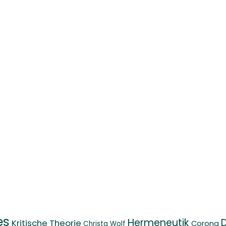
es
Hermeneutik
D
Kritische Theorie
Corona
Christa Wolf