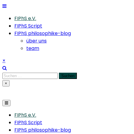
Skip
to
FIPhS e.V.
content
FIPhS Script
FIPhS philosophike-blog
über uns
team
×
Suchen
nach:
×
FIPhS e.V.
FIPhS Script
FIPhS philosophike-blog