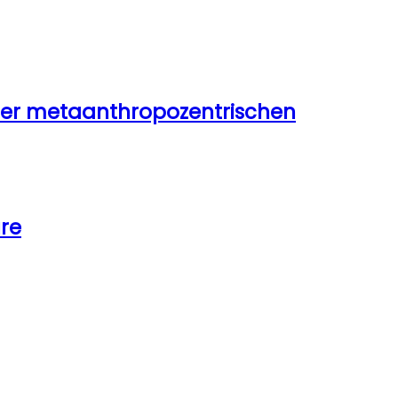
iner metaanthropozentrischen
re