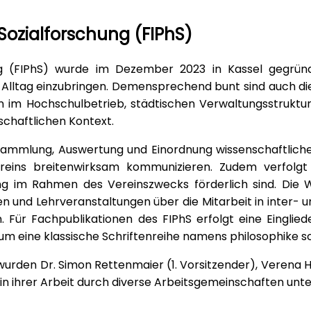
 Sozialforschung (FIPhS)
ung (FIPhS) wurde im Dezember 2023 in Kassel gegrün
 Alltag einzubringen. Demensprechend bunt sind auch die 
en im Hochschulbetrieb, städtischen Verwaltungsstruktu
schaftlichen Kontext.
e Sammlung, Auswertung und Einordnung wissenschaftliche
eins breitenwirksam kommunizieren. Zudem verfolgt 
im Rahmen des Vereinszwecks förderlich sind. Die Wis
n und Lehrveranstaltungen über die Mitarbeit in inter
. Für Fachpublikationen des FIPhS erfolgt eine Einglie
um eine klassische Schriftenreihe namens philosophike sc
den Dr. Simon Rettenmaier (1. Vorsitzender), Verena Hä
 ihrer Arbeit durch diverse Arbeitsgemeinschaften unter