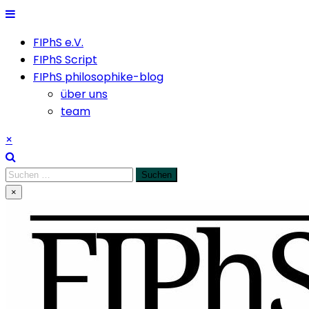
Skip
to
FIPhS e.V.
content
FIPhS Script
FIPhS philosophike-blog
über uns
team
×
Suchen
nach:
×