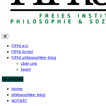
FIPhS e.V.
FIPhS Script
FIPhS philosophike-blog
über uns
team
Sie sind hier
Home
philosophike-blog
NOTIERT