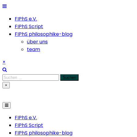
Skip
to
FIPhS e.V.
content
FIPhS Script
FIPhS philosophike-blog
über uns
team
×
Suchen
nach:
×
FIPhS e.V.
FIPhS Script
FIPhS philosophike-blog