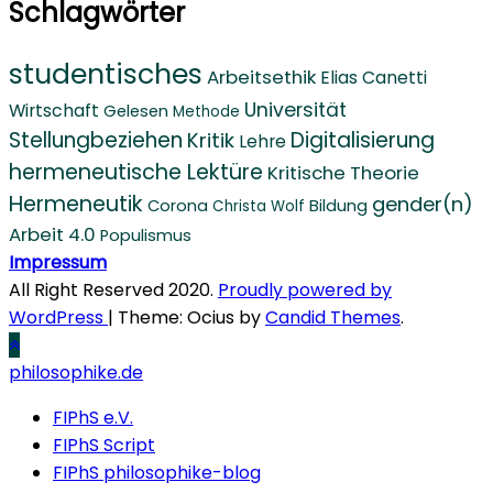
Schlagwörter
studentisches
Arbeitsethik
Elias Canetti
Universität
Wirtschaft
Gelesen
Methode
Stellungbeziehen
Digitalisierung
Kritik
Lehre
hermeneutische Lektüre
Kritische Theorie
Hermeneutik
gender(n)
Corona
Bildung
Christa Wolf
Arbeit 4.0
Populismus
Impressum
All Right Reserved 2020.
Proudly powered by
WordPress
|
Theme: Ocius by
Candid Themes
.
philosophike.de
FIPhS e.V.
FIPhS Script
FIPhS philosophike-blog