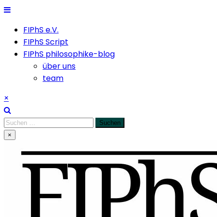
Skip
to
FIPhS e.V.
content
FIPhS Script
FIPhS philosophike-blog
über uns
team
×
Suchen
nach:
×