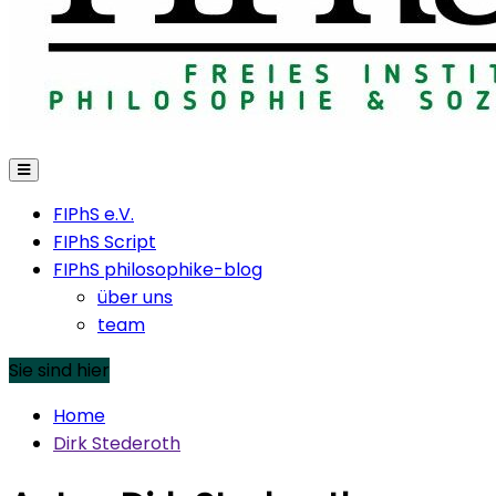
FIPhS e.V.
FIPhS Script
FIPhS philosophike-blog
über uns
team
Sie sind hier
Home
Dirk Stederoth