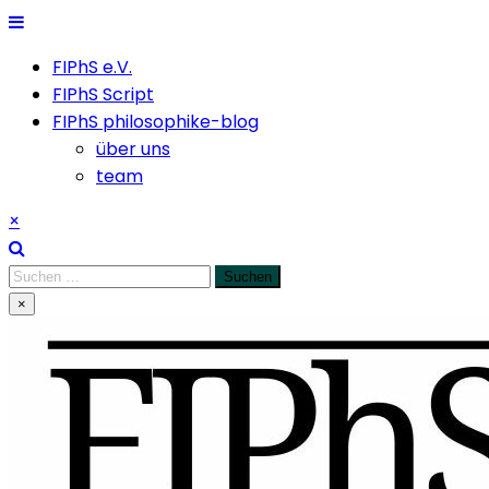
Skip
to
FIPhS e.V.
content
FIPhS Script
FIPhS philosophike-blog
über uns
team
×
Suchen
nach:
×