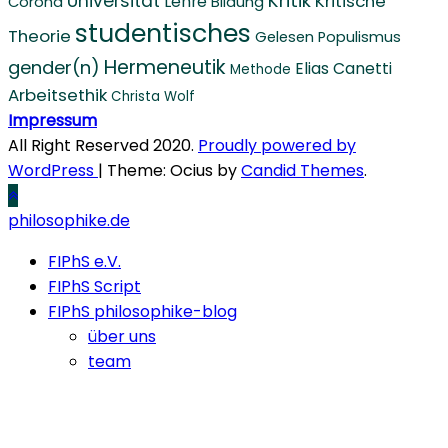
Kritik
Universität
Kritische
Lehre
Corona
Bildung
studentisches
Theorie
Gelesen
Populismus
Hermeneutik
gender(n)
Elias Canetti
Methode
Arbeitsethik
Christa Wolf
Impressum
All Right Reserved 2020.
Proudly powered by
WordPress
|
Theme: Ocius by
Candid Themes
.
philosophike.de
FIPhS e.V.
FIPhS Script
FIPhS philosophike-blog
über uns
team