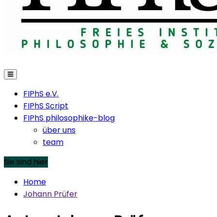
FIPhS e.V.
FIPhS Script
FIPhS philosophike-blog
über uns
team
Sie sind hier
Home
Johann Prüfer