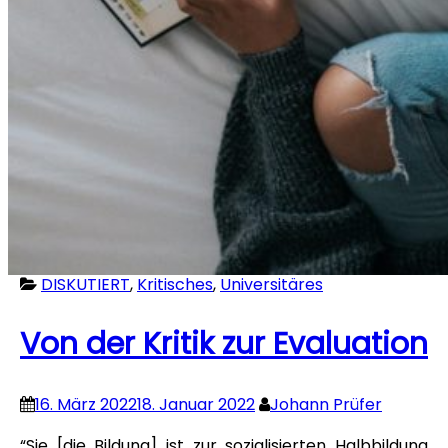
DISKUTIERT
,
Kritisches
,
Universitäres
Von der Kritik zur Evaluation
16. März 2022
18. Januar 2022
Johann Prüfer
“Sie [die Bildung] ist zur sozialisierten Halbbildung