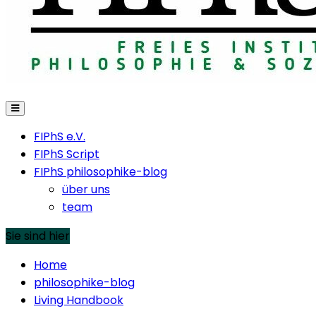
FIPhS e.V.
FIPhS Script
FIPhS philosophike-blog
über uns
team
Sie sind hier
Home
philosophike-blog
Living Handbook