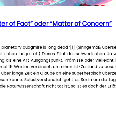
ter of Fact” oder “Matter of Concern”
e planetary quagmire is long dead.“[1] (Sinngemäß überse
t schon lange tot.) Dieses Zitat des schwedischen Umwe
als eine Art Ausgangspunkt, Prämisse oder vielleicht b
al 15 Worten verbindet, um einen Ist-Zustand zu besch
 über lange Zeit ein Glaube an eine superheroisch überze
en könne. Selbstverständlich geht es Sörlin um die Lag
e Naturwissenschaft nicht tot ist, so ist es doch der Erlös