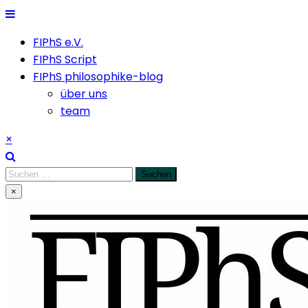
Skip
to
FIPhS e.V.
content
FIPhS Script
FIPhS philosophike-blog
über uns
team
×
Suchen
nach:
×