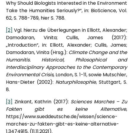
Why Should Biologists Interested in the Environment
Take the Humanities Seriously?“, in: BioScience, Vol.
62, S. 788-789, hier S. 788.
[2]
Vgl. hierzu die Überlegungen in Elliott, Alexander;
Damodaran, Vinita; Cullis, James (2017):
„Introduction“, in: Elliott, Alexander; Cullis, James;
Damodaran, Vinita (Hrsg.):
Climate Change and the
Humanitis. Historical, Philosophical and
Interdisciplinary Approaches to the Contemporary
Environmental Crisis
, London, S. 1-11, sowie Mutschler,
Hans-Dieter (2002):
Naturphilosophie
, Stuttgart, S.
8.
[3]
Zinkant, Kathrin (2017):
Sciences Marches – Zu
Fakten gibt es keine Alternative
,
https://www.sueddeutsche.de/wissen/science-
marches-zu-fakten-gibt-es-keine-alternative-
1.3474915, (11.11.2021).