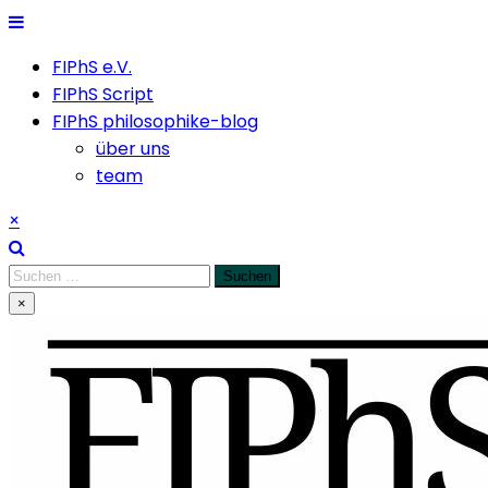
Skip
to
FIPhS e.V.
content
FIPhS Script
FIPhS philosophike-blog
über uns
team
×
Suchen
nach:
×