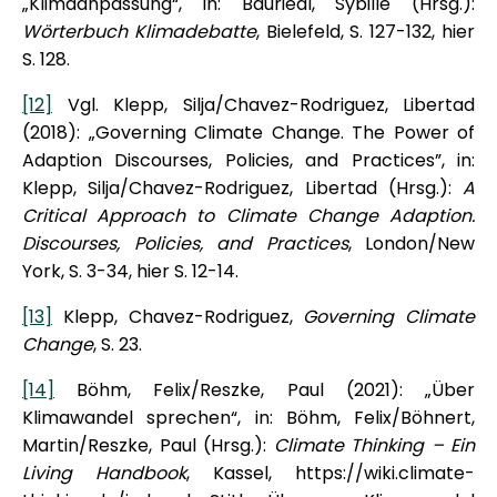
„Klimaanpassung“, in: Bauriedl, Sybille (Hrsg.):
Wörterbuch Klimadebatte
, Bielefeld, S. 127-132, hier
S. 128.
[12]
Vgl. Klepp, Silja/Chavez-Rodriguez, Libertad
(2018): „Governing Climate Change. The Power of
Adaption Discourses, Policies, and Practices”, in:
Klepp, Silja/Chavez-Rodriguez, Libertad (Hrsg.):
A
Critical Approach to Climate Change Adaption.
Discourses, Policies, and Practices
, London/New
York, S. 3-34, hier S. 12-14.
[13]
Klepp, Chavez-Rodriguez,
Governing Climate
Change
, S. 23.
[14]
Böhm, Felix/Reszke, Paul (2021): „Über
Klimawandel sprechen“, in: Böhm, Felix/Böhnert,
Martin/Reszke, Paul (Hrsg.):
Climate Thinking – Ein
Living Handbook
, Kassel, https://wiki.climate-