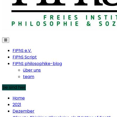
FIPhS e.V.
FIPhS Script
FIPhS philosophike-blog
über uns
team
Sie sind hier
Home
2021
Dezember