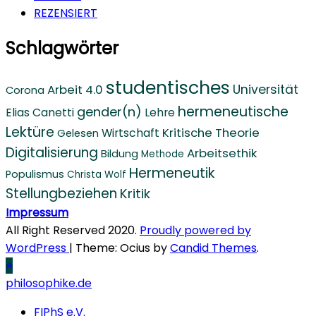
REZENSIERT
Schlagwörter
studentisches
Arbeit 4.0
Universität
Corona
hermeneutische
gender(n)
Elias Canetti
Lehre
Lektüre
Kritische Theorie
Wirtschaft
Gelesen
Digitalisierung
Arbeitsethik
Bildung
Methode
Hermeneutik
Populismus
Christa Wolf
Stellungbeziehen
Kritik
Impressum
All Right Reserved 2020.
Proudly powered by
WordPress
|
Theme: Ocius by
Candid Themes
.
philosophike.de
FIPhS e.V.