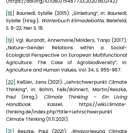
(https://doi.org/10.1080/15487733.2020.1802142)
[18]
Bauriedl, Sybille (2015): „Einleitung“, in: Bauriedl,
Sybille (Hrsg.):
Wörterbuch Klimadebatte
, Bielefeld,
S. 9-22, hier S. 18.
[19]
Vgl. Burandt, Annemarie/Mölders, Tanja (2017):
„Nature–Gender Relations within a Social-
Ecological Perspective on European Multifunctional
Agriculture: The Case of Agrobiodiversity”, in:
Agriculture and Human Values, Vol. 34, S. 955-967.
[20]
Keßler, Jana (2021): „Lehrschwerpunkt Climate
Thinking“, in: Böhm, Felix/Böhnert, Martin/Reszke,
Paul (Hrsg.):
Climate Thinking – Ein Living
Handbook
. Kassel, https://wiki.climate-
thinking.de/index.php?title=Lehrschwerpunkt
Climate Thinking (11.11.2021).
[21]
Reszke, Paul (2021): „Ringvorlesung Climate