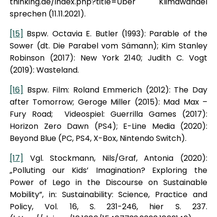
thinking.de/index.php?title=Über Klimawandel
sprechen (11.11.2021).
[15]
Bspw. Octavia E. Butler (1993): Parable of the
Sower (dt. Die Parabel vom Sämann); Kim Stanley
Robinson (2017): New York 2140; Judith C. Vogt
(2019): Wasteland.
[16]
Bspw. Film: Roland Emmerich (2012): The Day
after Tomorrow; Geroge Miller (2015): Mad Max –
Fury Road; Videospiel: Guerrilla Games (2017):
Horizon Zero Dawn (PS4); E-Line Media (2020):
Beyond Blue (PC, PS4, X-Box, Nintendo Switch).
[17]
Vgl. Stockmann, Nils/Graf, Antonia (2020):
„Polluting our Kids’ Imagination? Exploring the
Power of Lego in the Discourse on Sustainable
Mobility”, in: Sustainability: Science, Practice and
Policy, Vol. 16, S. 231-246, hier S. 237.