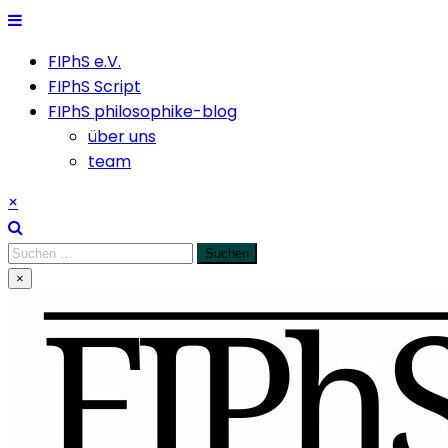
Skip
to
FIPhS e.V.
content
FIPhS Script
FIPhS philosophike-blog
über uns
team
×
Suchen
nach:
×