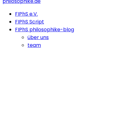
philosophike.de
FIPhS e.V.
FIPhS Script
FIPhS philosophike-blog
über uns
team