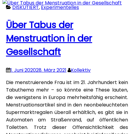
Bloß
DISKUTIERT
,
Experimentelles
Kritik?
–
Über Tabus der
Diskussionen
zur
Menstruation in der
„Universalmethode“
für
Gesellschaft
Forschung
und
Gesellschaft
1. Juni 2020
28. März 2021
Kollektiv
Die menstruierende Frau ist im 21. Jahrhundert kein
Tabuthema mehr – so könnte eine These lauten,
die wenigstens in Europa mehrheitsfähig erscheint.
Menstruationsartikel sind in den neonbeleuchteten
Supermarktregalen überall erhältlich, es gibt sie in
Automaten am Straßenrand, auf öffentlichen
Toiletten. Trotz dieser Offensichtlichkeit des