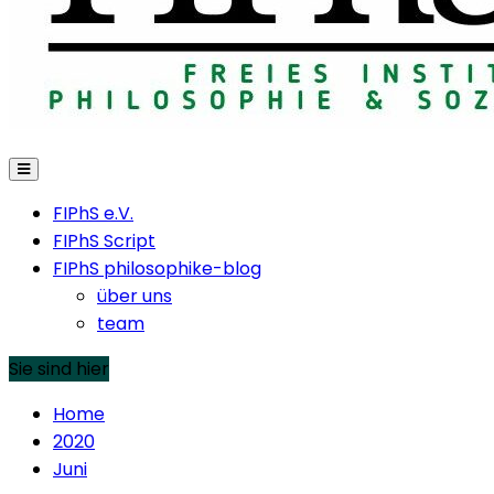
FIPhS e.V.
FIPhS Script
FIPhS philosophike-blog
über uns
team
Sie sind hier
Home
2020
Juni