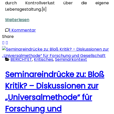
durch Kontrollverlust über die eigene
Lebensgestaltung.[ii]­
Weiterlesen
zu
1 Kommentar
Kritik
Share
zu
Hartmut
Rosas
BERICHTET
,
Kritisches
,
Seminarkontext
Kritik
der
Seminareindrücke zu: Bloß
Zeitverhältnisse
Kritik? – Diskussionen zur
„Universalmethode“ für
Forschung und