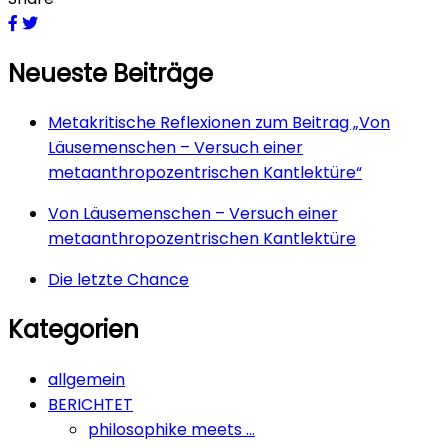
Drahtseilakt
des
Neueste Beiträge
Genderns
–
Teil
Metakritische Reflexionen zum Beitrag „Von
I
Läusemenschen – Versuch einer
metaanthropozentrischen Kantlektüre“
Von Läusemenschen – Versuch einer
metaanthropozentrischen Kantlektüre
Die letzte Chance
Kategorien
allgemein
BERICHTET
philosophike meets …