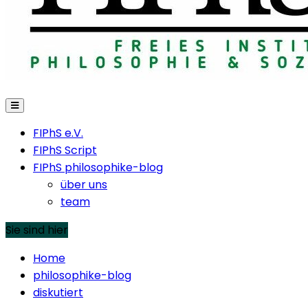
FIPhS e.V.
FIPhS Script
FIPhS philosophike-blog
über uns
team
Sie sind hier
Home
philosophike-blog
diskutiert