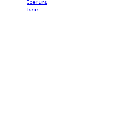
über uns
team