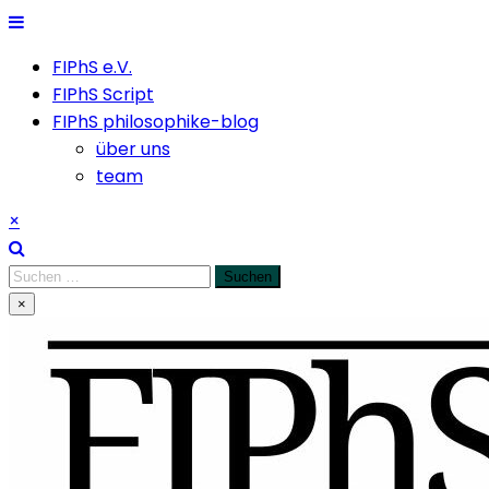
Skip
to
FIPhS e.V.
content
FIPhS Script
FIPhS philosophike-blog
über uns
team
×
Suchen
nach:
×