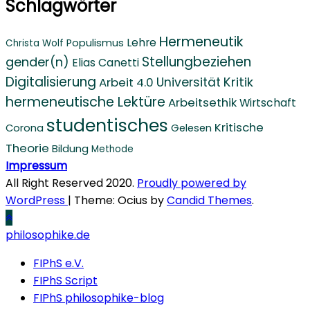
Schlagwörter
Hermeneutik
Lehre
Populismus
Christa Wolf
Stellungbeziehen
gender(n)
Elias Canetti
Digitalisierung
Kritik
Arbeit 4.0
Universität
hermeneutische Lektüre
Arbeitsethik
Wirtschaft
studentisches
Kritische
Corona
Gelesen
Theorie
Bildung
Methode
Impressum
All Right Reserved 2020.
Proudly powered by
WordPress
|
Theme: Ocius by
Candid Themes
.
philosophike.de
FIPhS e.V.
FIPhS Script
FIPhS philosophike-blog