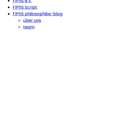
FIPhS e.V.
FIPhS Script
FIPhS philosophike-blog
über uns
team