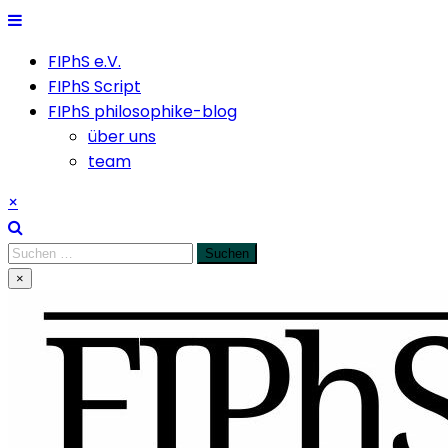
Skip
to
FIPhS e.V.
content
FIPhS Script
FIPhS philosophike-blog
über uns
team
×
Suchen
nach:
×