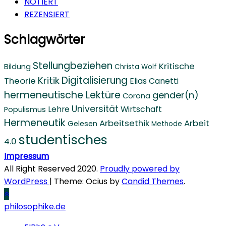
NOTIERT
REZENSIERT
Schlagwörter
Stellungbeziehen
Kritische
Bildung
Christa Wolf
Digitalisierung
Kritik
Theorie
Elias Canetti
hermeneutische Lektüre
gender(n)
Corona
Universität
Lehre
Wirtschaft
Populismus
Hermeneutik
Arbeitsethik
Arbeit
Gelesen
Methode
studentisches
4.0
Impressum
All Right Reserved 2020.
Proudly powered by
WordPress
|
Theme: Ocius by
Candid Themes
.
philosophike.de