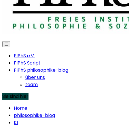
FIPhS e.V.
FIPhS Script
FIPhS philosophike-blog
über uns
team
Sie sind hier
Home
philosophike-blog
KI