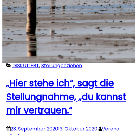
DISKUTIERT
,
Stellungbeziehen
„Hier stehe ich“, sagt die
Stellungnahme, „du kannst
mir vertrauen.“
23. September 2020
13. Oktober 2020
Verena