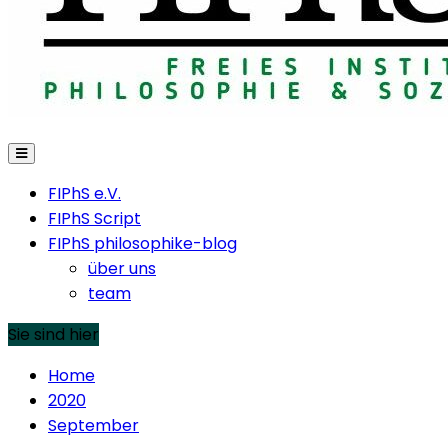
FIPhS e.V.
FIPhS Script
FIPhS philosophike-blog
über uns
team
Sie sind hier
Home
2020
September