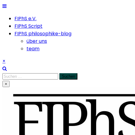
Skip
to
FIPhS e.V.
content
FIPhS Script
FIPhS philosophike-blog
über uns
team
×
Suchen
nach:
×