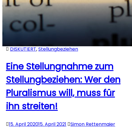
DISKUTIERT
,
Stellungbeziehen
Eine Stellungnahme zum
Stellungbeziehen: Wer den
Pluralismus will, muss für
ihn streiten!
15. April 2020
15. April 2021
Simon Rettenmaier