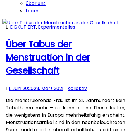
über uns
team
philosophike-
DISKUTIERT
,
Experimentelles
blog
Über Tabus der
Menstruation in der
Gesellschaft
1. Juni 2020
28. März 2021
Kollektiv
Die menstruierende Frau ist im 21. Jahrhundert kein
Tabuthema mehr – so könnte eine These lauten,
die wenigstens in Europa mehrheitsfähig erscheint.
Menstruationsartikel sind in den neonbeleuchteten
Supermarktregalen überall erhältlich, es gibt sie in