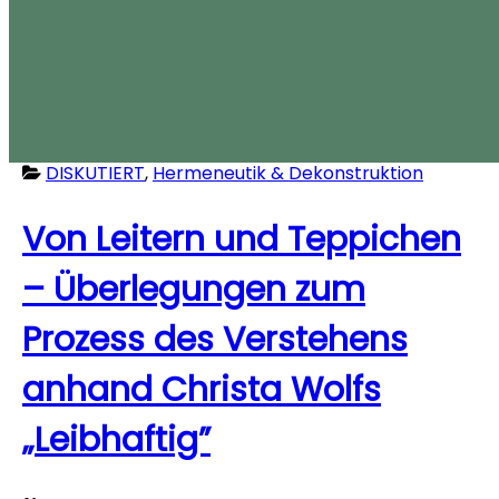
DISKUTIERT
,
Hermeneutik & Dekonstruktion
Von Leitern und Teppichen
– Überlegungen zum
Prozess des Verstehens
anhand Christa Wolfs
„Leibhaftig”