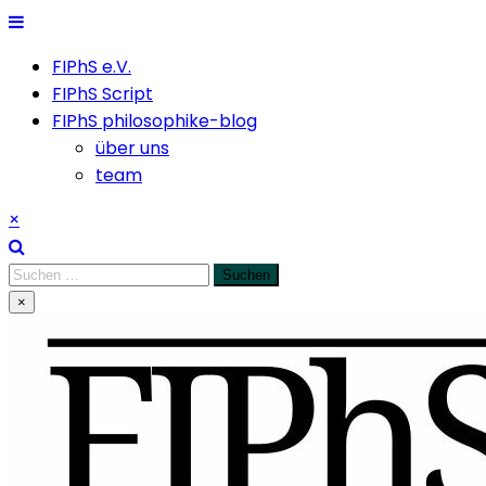
Skip
to
FIPhS e.V.
content
FIPhS Script
FIPhS philosophike-blog
über uns
team
×
Suchen
nach:
×