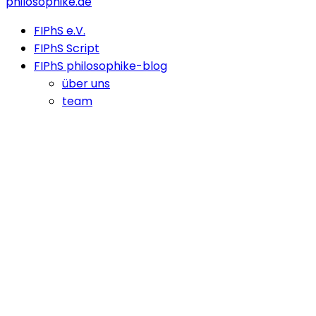
philosophike.de
FIPhS e.V.
FIPhS Script
FIPhS philosophike-blog
über uns
team