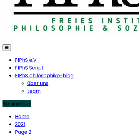
FIPhS e.V.
FIPhS Script
FIPhS philosophike-blog
über uns
team
Sie sind hier
Home
2021
Page 2