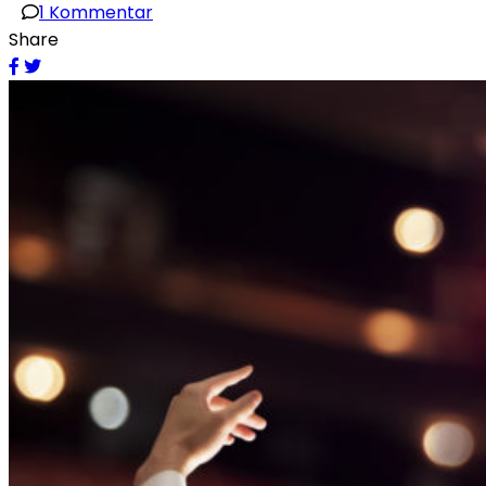
zu
1 Kommentar
Der
Share
Drahtseilakt
des
Genderns
–
Teil
I